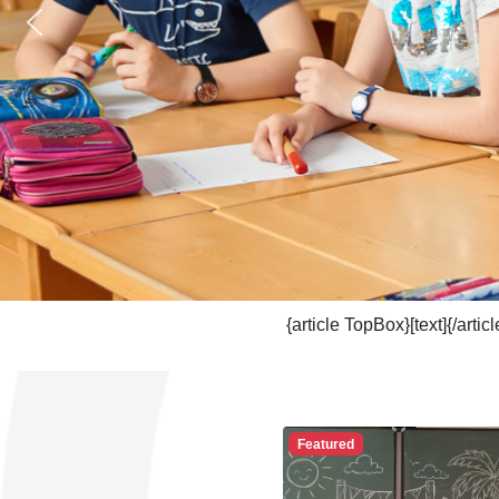
{article TopBox}[text]{/articl
Featured