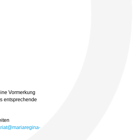
keine Vormerkung
Das entsprechende
eiten
ariat@mariaregina-
!