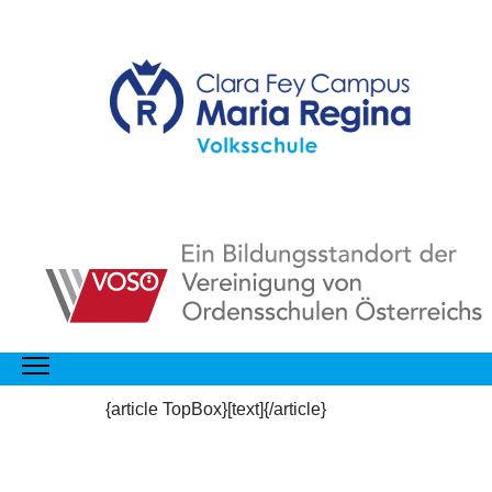
{article TopBox}[text]{/article}