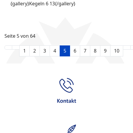
{gallery}Kegeln 6 13{/gallery}
Seite 5 von 64
1
2
3
4
5
6
7
8
9
10