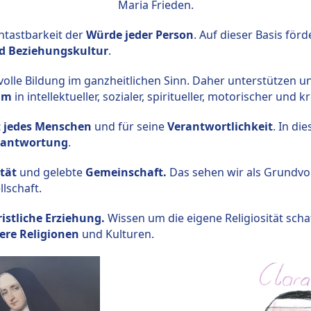
Maria Frieden.
ntastbarkeit der
Würde jeder Person
. Auf dieser Basis förd
d Beziehungskultur
.
tvolle Bildung im ganzheitlichen Sinn. Daher unterstützen u
um
in intellektueller, sozialer, spiritueller, motorischer und k
t jedes Menschen
und für seine
Verantwortlichkeit
. In di
erantwortung
.
ität
und gelebte
Gemeinschaft.
Das sehen wir als Grundv
lschaft.
ristliche Erziehung.
Wissen um die eigene Religiosität scha
ere Religionen
und Kulturen.