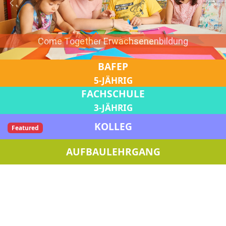
Come Together Erwachsenenbildung
BAFEP
Anmeldung für das Schuljahr 26/27
5-JÄHRIG
FACHSCHULE
3-JÄHRIG
KOLLEG
Featured
AUFBAULEHRGANG